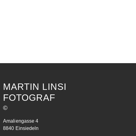
MJL 49 FUSSBALLSPIEL
UFENAU
MJL 03 KIND MIT MUTTER
MARTIN LINSI
FOTOGRAF
©
Amaliengasse 4
8840 Einsiedeln