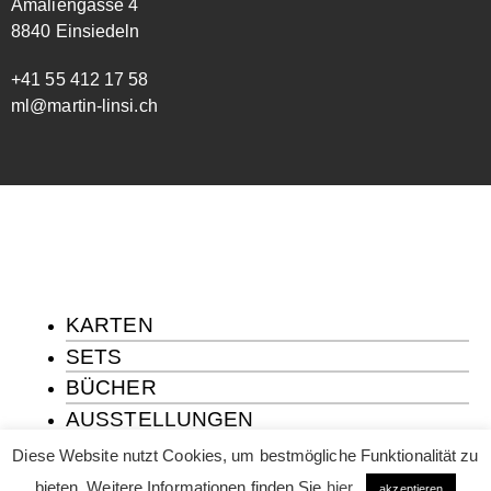
Amaliengasse 4
8840 Einsiedeln
+41 55 412 17 58
ml@martin-linsi.ch
KARTEN
SETS
BÜCHER
AUSSTELLUNGEN
ÜBER MICH
Diese Website nutzt Cookies, um bestmögliche Funktionalität zu
KONTAKT
bieten. Weitere Informationen finden Sie
hier
.
akzeptieren