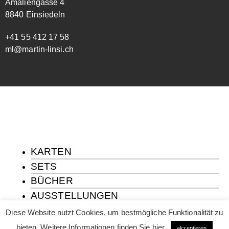
Amaliengasse 4
8840 Einsiedeln
+41 55 412 17 58
ml@martin-linsi.ch
KARTEN
SETS
BÜCHER
AUSSTELLUNGEN
ÜBER MICH
Diese Website nutzt Cookies, um bestmögliche Funktionalität zu
KONTAKT
bieten. Weitere Informationen finden Sie
hier
.
akzeptieren