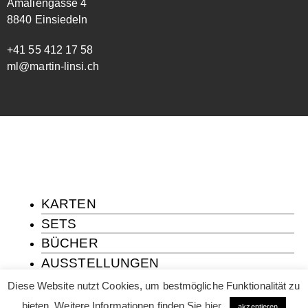
Amaliengasse 4
8840 Einsiedeln
+41 55 412 17 58
ml@martin-linsi.ch
KARTEN
SETS
BÜCHER
AUSSTELLUNGEN
ÜBER MICH
Diese Website nutzt Cookies, um bestmögliche Funktionalität zu
KONTAKT
bieten. Weitere Informationen finden Sie
hier
.
akzeptieren