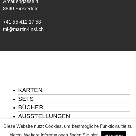
Amaliengasse 4
8840 Einsiedeln
+41 55 412 17 58
ml@martin-linsi.ch
KARTEN
SETS
BÜCHER
AUSSTELLUNGEN
ÜBER MICH
Diese Website nutzt Cookies, um bestmögliche Funktionalität zu
KONTAKT
bieten. Weitere Informationen finden Sie
hier
.
akzeptieren